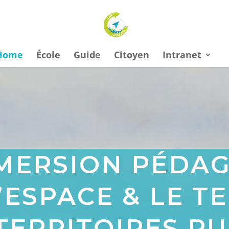
Home
École
Guide
Citoyen
Intranet
MERSION PÉDA
’ESPACE & LE T
TERRITOIRES R