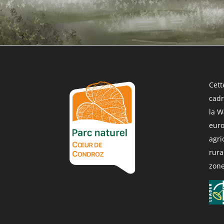
Cett
cadr
la W
eur
agri
rura
zone